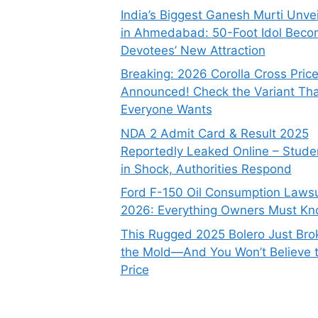
India’s Biggest Ganesh Murti Unve
in Ahmedabad: 50-Foot Idol Bec
Devotees’ New Attraction
Breaking: 2026 Corolla Cross Pric
Announced! Check the Variant Tha
Everyone Wants
NDA 2 Admit Card & Result 2025
Reportedly Leaked Online – Stude
in Shock, Authorities Respond
Ford F-150 Oil Consumption Lawsu
2026: Everything Owners Must K
This Rugged 2025 Bolero Just Bro
the Mold—And You Won’t Believe 
Price