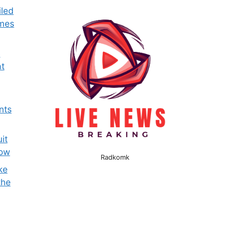
iled
omes
e
t
nts
it
now
Radkomk
ke
the