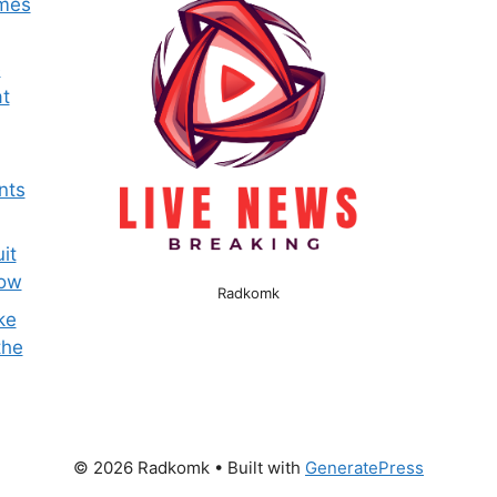
omes
e
t
nts
it
now
Radkomk
ke
the
© 2026 Radkomk
• Built with
GeneratePress