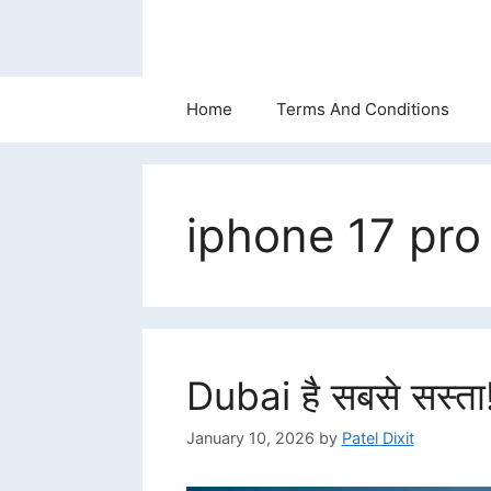
Skip
to
content
Home
Terms And Conditions
iphone 17 pr
Dubai है सबसे सस्ता
January 10, 2026
by
Patel Dixit