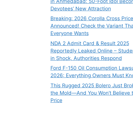
in Ahmedabad: 50-Foot Idol Bec
Devotees’ New Attraction
Breaking: 2026 Corolla Cross Pric
Announced! Check the Variant Tha
Everyone Wants
NDA 2 Admit Card & Result 2025
Reportedly Leaked Online – Stude
in Shock, Authorities Respond
Ford F-150 Oil Consumption Lawsu
2026: Everything Owners Must K
This Rugged 2025 Bolero Just Bro
the Mold—And You Won’t Believe 
Price