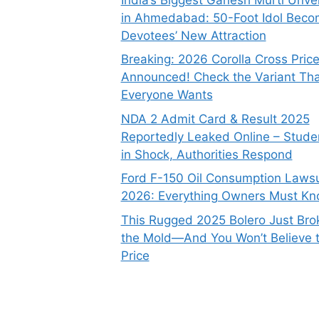
in Ahmedabad: 50-Foot Idol Bec
Devotees’ New Attraction
Breaking: 2026 Corolla Cross Pric
Announced! Check the Variant Tha
Everyone Wants
NDA 2 Admit Card & Result 2025
Reportedly Leaked Online – Stude
in Shock, Authorities Respond
Ford F-150 Oil Consumption Lawsu
2026: Everything Owners Must K
This Rugged 2025 Bolero Just Bro
the Mold—And You Won’t Believe 
Price