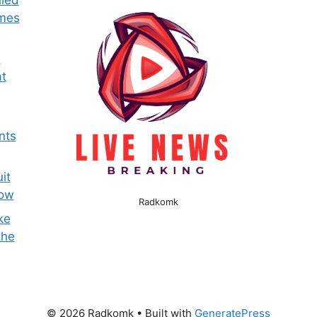
omes
e
t
nts
it
now
Radkomk
ke
the
© 2026 Radkomk
• Built with
GeneratePress