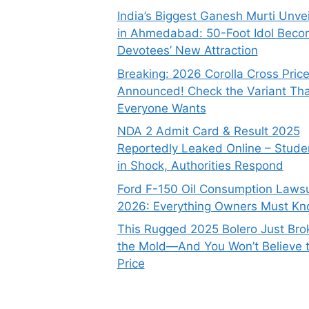
India’s Biggest Ganesh Murti Unve
in Ahmedabad: 50-Foot Idol Bec
Devotees’ New Attraction
Breaking: 2026 Corolla Cross Pric
Announced! Check the Variant Tha
Everyone Wants
NDA 2 Admit Card & Result 2025
Reportedly Leaked Online – Stude
in Shock, Authorities Respond
Ford F-150 Oil Consumption Lawsu
2026: Everything Owners Must K
This Rugged 2025 Bolero Just Bro
the Mold—And You Won’t Believe 
Price