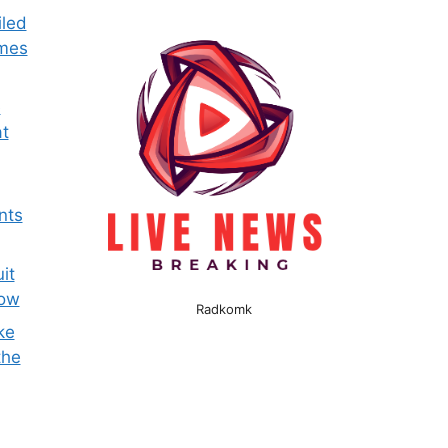
iled
omes
e
t
nts
it
now
Radkomk
ke
the