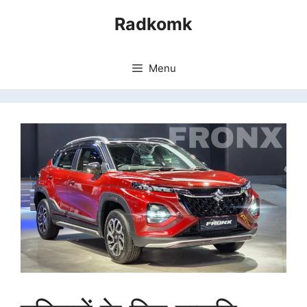
Skip
Radkomk
to
content
Menu